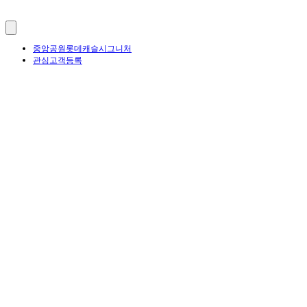
중앙공원롯데캐슬시그니처
관심고객등록