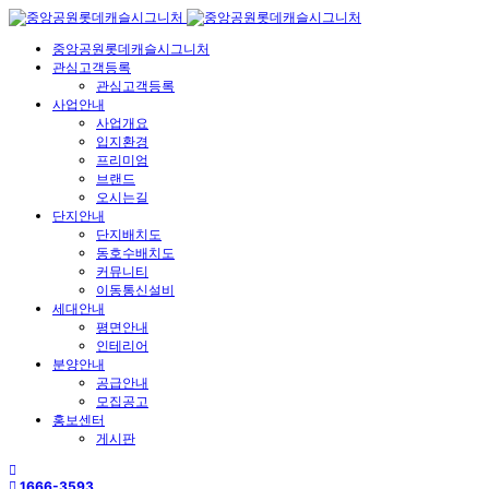
중앙공원롯데캐슬시그니처
관심고객등록
관심고객등록
사업안내
사업개요
입지환경
프리미엄
브랜드
오시는길
단지안내
단지배치도
동호수배치도
커뮤니티
이동통신설비
세대안내
평면안내
인테리어
분양안내
공급안내
모집공고
홍보센터
게시판
1666-3593